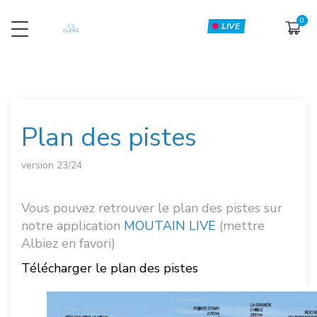
LIVE
ETAT DU DOMAINE - WEBCAM
LA STATION
Tarifs
Ouverture des pistes - Météo
Le domaine skiable
webcam
plan des pistes
Plan des pistes
version 23/24
Vous pouvez retrouver le plan des pistes sur
notre application
MOUTAIN LIVE
(mettre
Albiez en favori)
Télécharger le plan des pistes